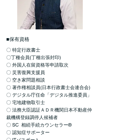
■保有資格
〇 特定行政書士
〇丁種会員(丁種出張封印)
〇 外国人在留資格等申請取次
〇 災害復興支援員
〇 空き家問題相談
〇 著作権相談員(日本行政書士会連合会)
〇 デジタル庁任命「デジタル推進委員」
〇 宅地建物取引士
〇 法務大臣認証ＡＤＲ機関日本不動産仲
裁機構登録調停人候補者
〇 SC 相続手続カウンセラー®
〇 認知症サポーター
〇 ITパスポート