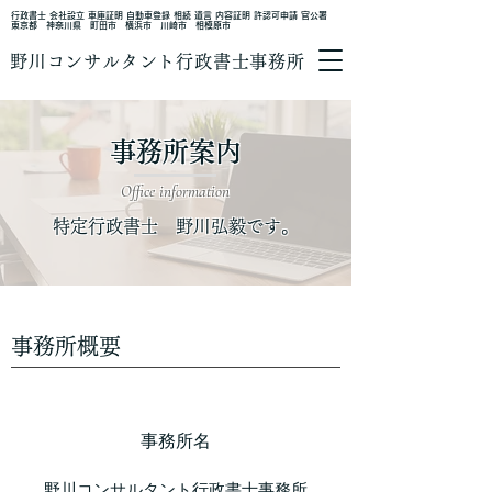
行政書士 会社設立 車庫証明 自動車登録 相続 遺言 内容証明 許認可申請 官公署
東京都 神奈川県 町田市 横浜市 川崎市 相模原市
野川コンサルタント行政書士事務所
事務所案内
Office information
特定行政書士 野川弘毅です。
​事務所概要
事務所名
野川コンサルタント行政書士事務所