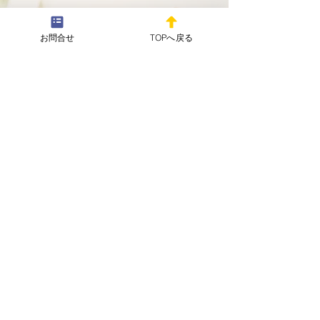
年早々より職務に従事してお
新年明けまして
メールフォームはこちらから
り、ご挨拶が大変遅れました
お問合せ
TOPへ戻る
う御座います。
こと、心よりお詫び申し上げ
​
​お急ぎの場合もこちらから
ます。 皆様におかれまして
お問い合わせください
は、本年の午年にあやかり、
お問合せ・相談予約
仕事、私生活等で成長と発展
が進まれます様に、私、特定
行政書士 野川弘毅は心より
御祈念申し上げます。 これか
野川コンサルタント行政書士事務所
らも、野川コンサルタント行
〒194-0042
政書士事務所をどうか宜しく
東京都町田市東玉川学園１丁目３－８６
お願い申し上げます。 令和8
サンモールＩ １０３号室
年
© 2024 by 野川コンサルタント行政書士事務所