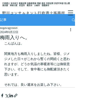
行政書士 会社設立 車庫証明 自動車登録 相続 遺言 内容証明 許認可申請 官公署
東京都 神奈川県 町田市 横浜市 川崎市 相模原市
野川コンサルタント行政書士事務所
記事
nogawagyousei
2024年6月22日
梅雨入りへ。
こんばんは。
関東地方も梅雨入りしましたね。皆様、ジメ
ジメした日々がこれから暫くの間続くと思わ
れますが、どうか気温の寒暖差等には御留意
下さい。そして、食中毒にも御配慮頂きたく
思います。
それでは、良い週末をお楽しみ下さい。