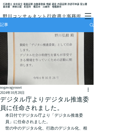
行政書士 会社設立 車庫証明 自動車登録 相続 遺言 内容証明 許認可申請 官公署
東京都 神奈川県 町田市 横浜市 川崎市 相模原市
野川コンサルタント行政書士事務所
記事
nogawagyousei
2024年10月28日
デジタル庁よりデジタル推進委
員に任命されました。
本日付でデジタル庁より「デジタル推進委
員」に任命されました。
世の中のデジタル化、行政のデジタル化、相