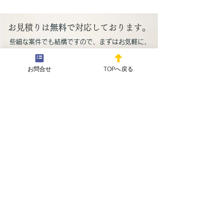
本年も宜しくお願い申し
上げます。
お見積りは
無料
で対応しております。
新年明けましておめでとう御
​
​些細な案件でも結構ですので、まずはお気軽に、
座います。 本年も、どうか宜
お問い合わせください。
しくお願い申し上げます。 新
お問合せ
TOPへ戻る
年早々より職務に従事してお
新年明けまして
メールフォームはこちらから
り、ご挨拶が大変遅れました
う御座います。
こと、心よりお詫び申し上げ
​
​お急ぎの場合もこちらから
ます。 皆様におかれまして
お問い合わせください
は、本年の午年にあやかり、
お問合せ・相談予約
仕事、私生活等で成長と発展
が進まれます様に、私、特定
行政書士 野川弘毅は心より
御祈念申し上げます。 これか
野川コンサルタント行政書士事務所
らも、野川コンサルタント行
〒194-0042
政書士事務所をどうか宜しく
東京都町田市東玉川学園１丁目３－８６
お願い申し上げます。 令和8
サンモールＩ １０３号室
年
© 2024 by 野川コンサルタント行政書士事務所