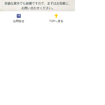
新年明けましておめでとう御
​
​些細な案件でも結構ですので、まずはお気軽に、
座います。 本年も、どうか宜
お問い合わせください。
しくお願い申し上げます。 新
年早々より職務に従事してお
新年明けまして
お問合せ
TOPへ戻る
メールフォームはこちらから
り、ご挨拶が大変遅れました
う御座います。
こと、心よりお詫び申し上げ
​
​お急ぎの場合もこちらから
ます。 皆様におかれまして
お問い合わせください
は、本年の午年にあやかり、
お問合せ・相談予約
仕事、私生活等で成長と発展
が進まれます様に、私、特定
行政書士 野川弘毅は心より
御祈念申し上げます。 これか
野川コンサルタント行政書士事務所
らも、野川コンサルタント行
〒194-0042
政書士事務所をどうか宜しく
東京都町田市東玉川学園１丁目３－８６
お願い申し上げます。 令和8
サンモールＩ １０３号室
年
© 2024 by 野川コンサルタント行政書士事務所