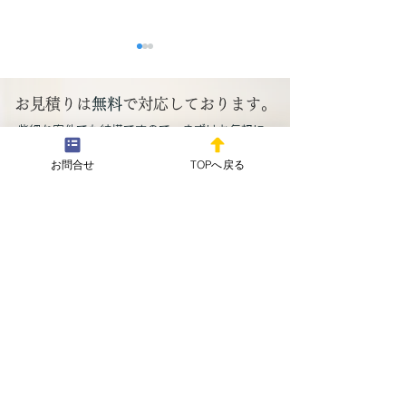
本年も宜しくお願い申し
上げます。
お見積りは
無料
で対応しております。
新年明けましておめでとう御
​
​些細な案件でも結構ですので、まずはお気軽に、
座います。 本年も、どうか宜
お問い合わせください。
しくお願い申し上げます。 新
お問合せ
TOPへ戻る
年早々より職務に従事してお
新年明けまして
メールフォームはこちらから
り、ご挨拶が大変遅れました
う御座います。
こと、心よりお詫び申し上げ
​
​お急ぎの場合もこちらから
ます。 皆様におかれまして
お問い合わせください
は、本年の午年にあやかり、
お問合せ・相談予約
仕事、私生活等で成長と発展
が進まれます様に、私、特定
行政書士 野川弘毅は心より
御祈念申し上げます。 これか
野川コンサルタント行政書士事務所
らも、野川コンサルタント行
〒194-0042
政書士事務所をどうか宜しく