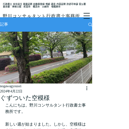
行政書士 会社設立 車庫証明 自動車登録 相続 遺言 内容証明 許認可申請 官公署
東京都 神奈川県 町田市 横浜市 川崎市 相模原市
野川コンサルタント行政書士事務所
記事
nogawagyousei
2024年4月22日
ぐずついた空模様
こんにちは。野川コンサルタント行政書士事
務所です。
新しい週が始まりました。しかし、空模様は